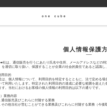
ｏｎｅ ｃｕｂｅ
個人情報保護
●●●社は、通信販売を行うにあたり氏名や住所、メールアドレスなどの
）を適切に取り扱い、保護することが企業の社会的責任であると認識し
.利用目的
社は、個人情報について、利用目的を特定するとともに、法で定める場
いて利用いたします。特定された利用目的の達成に必要な範囲を超えた
ます。当社におけるお客様の個人情報の利用目的は以下の通りです。
1）業務内容
.通信販売及びこれらに付随する業務
.その他当社が営むことができる業務及びこれらに付随する業務（今後