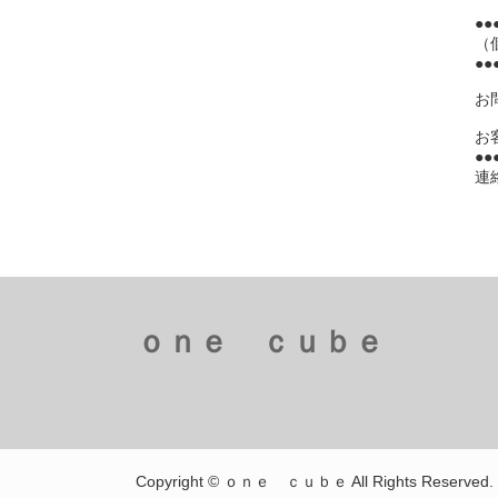
●●
（
●●
お
お
●
連絡
ｏｎｅ ｃｕｂｅ
Copyright © ｏｎｅ ｃｕｂｅ All Rights Reserved.