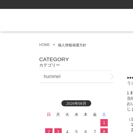
HOME
個人情報保護方針
CATEGORY
カテゴリー
hummel
●
う
1
当
2026年08月
お
じ
日
月
火
水
木
金
土
（
1
1
2
2
3
4
5
6
7
8