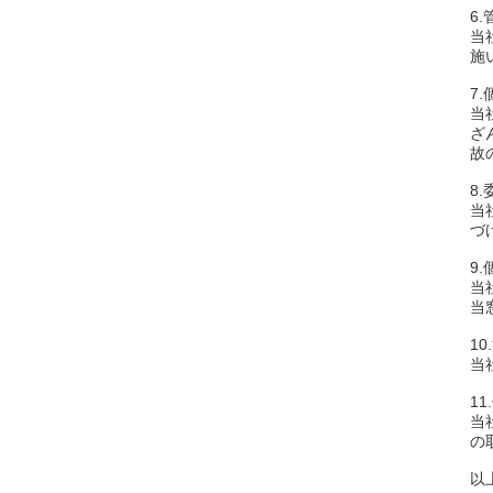
6
当
施
7
当
ざ
故
8
当
づ
9
当
当
1
当
1
当
の
以