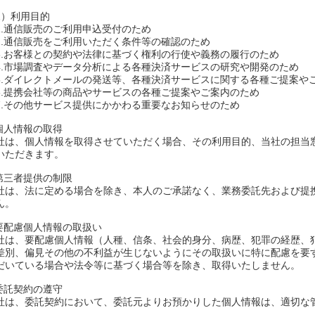
2）利用目的
.通信販売のご利用申込受付のため
.通信販売をご利用いただく条件等の確認のため
.お客様との契約や法律に基づく権利の行使や義務の履行のため
.市場調査やデータ分析による各種決済サービスの研究や開発のため
.ダイレクトメールの発送等、各種決済サービスに関する各種ご提案や
.提携会社等の商品やサービスの各種ご提案やご案内のため
.その他サービス提供にかかわる重要なお知らせのため
.個人情報の取得
社は、個人情報を取得させていただく場合、その利用目的、当社の担当
いただきます。
.第三者提供の制限
社は、法に定める場合を除き、本人のご承諾なく、業務委託先および提
ん。
.要配慮個人情報の取扱い
社は、要配慮個人情報（人種、信条、社会的身分、病歴、犯罪の経歴、
差別、偏見その他の不利益が生じないようにその取扱いに特に配慮を要
だいている場合や法令等に基づく場合等を除き、取得いたしません。
.委託契約の遵守
社は、委託契約において、委託元よりお預かりした個人情報は、適切な