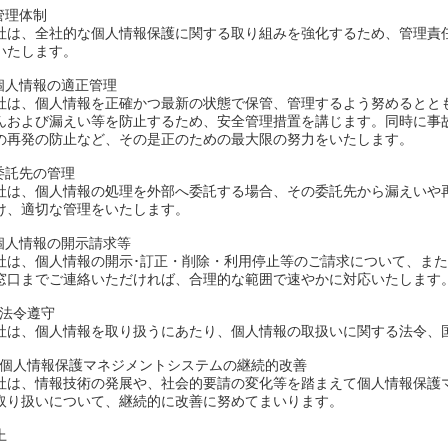
.管理体制
社は、全社的な個人情報保護に関する取り組みを強化するため、管理責
いたします。
.個人情報の適正管理
社は、個人情報を正確かつ最新の状態で保管、管理するよう努めるとと
んおよび漏えい等を防止するため、安全管理措置を講じます。同時に事
の再発の防止など、その是正のための最大限の努力をいたします。
.委託先の管理
社は、個人情報の処理を外部へ委託する場合、その委託先から漏えいや
け、適切な管理をいたします。
.個人情報の開示請求等
社は、個人情報の開示･訂正・削除・利用停止等のご請求について、ま
窓口までご連絡いただければ、合理的な範囲で速やかに対応いたします
0.法令遵守
社は、個人情報を取り扱うにあたり、個人情報の取扱いに関する法令、
1.個人情報保護マネジメントシステムの継続的改善
社は、情報技術の発展や、社会的要請の変化等を踏まえて個人情報保護
取り扱いについて、継続的に改善に努めてまいります。
上